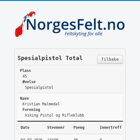
Spesialpistol Total
Tilbake
Plass
45
Øvelse
Spesialpistol
Navn
Kristian Malmedal
Forening
Viking Pistol og Rifleklubb
Dato
Stevnenr
Poeng
Innertreff