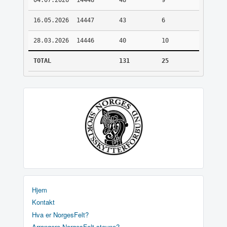
04.07.2026
14448
48
9
16.05.2026
14447
43
6
28.03.2026
14446
40
10
TOTAL
131
25
Hjem
Kontakt
Hva er NorgesFelt?
Arrangere NorgesFelt stevne?