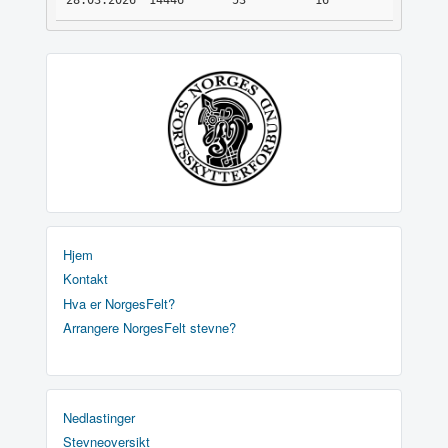
28.03.2026
14446
53
16
Hjem
Kontakt
Hva er NorgesFelt?
Arrangere NorgesFelt stevne?
Nedlastinger
Stevneoversikt