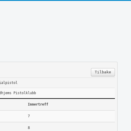
Tilbake
ialpistol
dhjems Pistolklubb
Innertreff
7
8