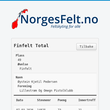
Finfelt Total
Tilbake
Plass
49
Øvelse
Finfelt
Navn
Øystein Kjetil Pedersen
Forening
Lillestrøm Og Omegn Pistolklubb
Dato
Stevnenr
Poeng
Innertreff