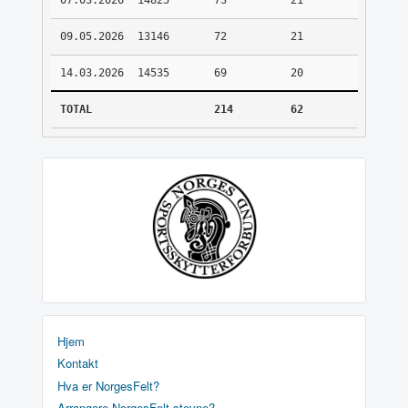
07.03.2026
14825
73
21
09.05.2026
13146
72
21
14.03.2026
14535
69
20
TOTAL
214
62
Hjem
Kontakt
Hva er NorgesFelt?
Arrangere NorgesFelt stevne?