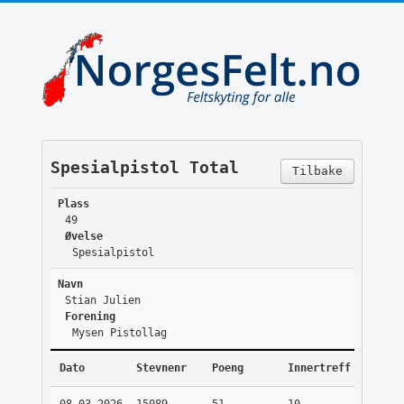
Spesialpistol Total
Tilbake
Plass
49
Øvelse
Spesialpistol
Navn
Stian Julien
Forening
Mysen Pistollag
Dato
Stevnenr
Poeng
Innertreff