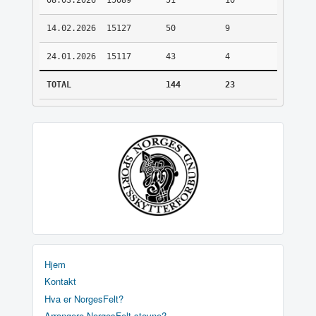
08.03.2026
15089
51
10
14.02.2026
15127
50
9
24.01.2026
15117
43
4
TOTAL
144
23
Hjem
Kontakt
Hva er NorgesFelt?
Arrangere NorgesFelt stevne?