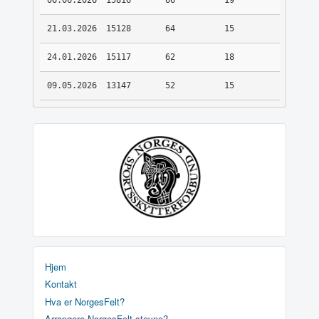
06.06.2026
15816
66
19
21.03.2026
15128
64
15
24.01.2026
15117
62
18
09.05.2026
13147
52
15
Hjem
Kontakt
Hva er NorgesFelt?
Arrangere NorgesFelt stevne?