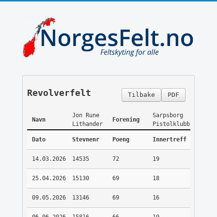
Revolverfelt
Tilbake
PDF
Jon Rune
Sarpsborg
Navn
Forening
Lithander
Pistolklubb
Dato
Stevnenr
Poeng
Innertreff
14.03.2026
14535
72
19
25.04.2026
15130
69
18
09.05.2026
13146
69
16