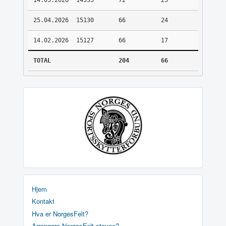
14.03.2026
14535
72
25
25.04.2026
15130
66
24
14.02.2026
15127
66
17
TOTAL
204
66
Hjem
Kontakt
Hva er NorgesFelt?
Arrangere NorgesFelt stevne?