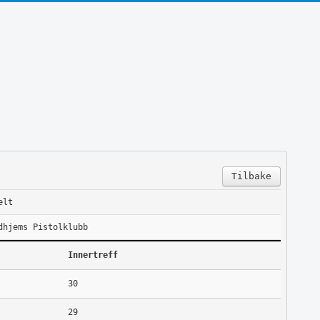
Tilbake
elt
dhjems Pistolklubb
Innertreff
30
29