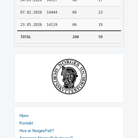
24.01.2026
14117
68
17
07.02.2026
14444
66
23
23.05.2026
14119
66
19
TOTAL
200
59
Hjem
Kontakt
Hva er NorgesFelt?
Arrangere NorgesFelt stevne?