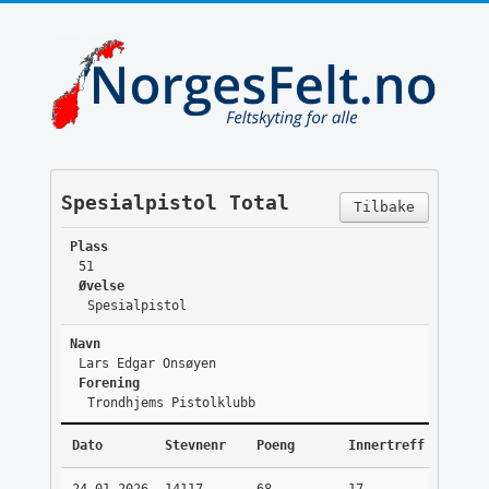
Spesialpistol Total
Tilbake
Plass
51
Øvelse
Spesialpistol
Navn
Lars Edgar Onsøyen
Forening
Trondhjems Pistolklubb
Dato
Stevnenr
Poeng
Innertreff