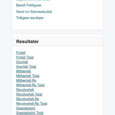
Bestill Feltfigurer
Send inn Stevneresultat
Tidligere resultater
Resultater
Finfelt
Finfelt Total
Grovfelt
Grovfelt Total
Militærfelt
Militærfelt Total
Militærfelt-Rp
Militærfelt-Rp Total
Revolverfelt
Revolverfelt Total
Revolverfelt-Rp
Revolverfelt-Rp Total
Spesialpistol
Spesialpistol Total