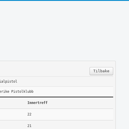
Tilbake
ialpistol
erike Pistolklubb
Innertreff
22
21