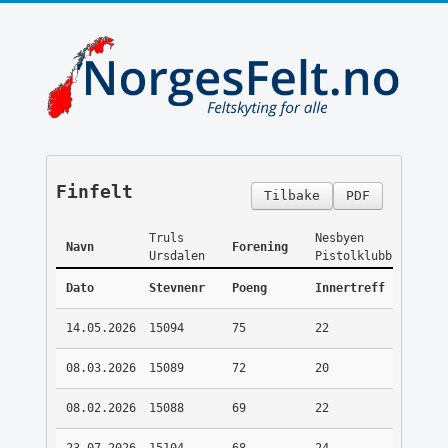
Finfelt
Tilbake
PDF
Truls
Nesbyen
Navn
Forening
Ursdalen
Pistolklubb
Dato
Stevnenr
Poeng
Innertreff
14.05.2026
15094
75
22
08.03.2026
15089
72
20
08.02.2026
15088
69
22