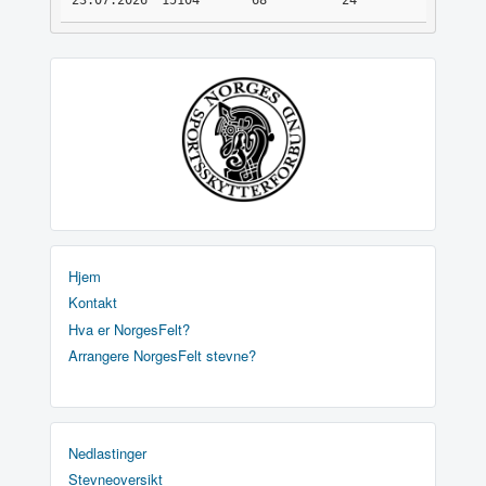
23.07.2026
15104
68
24
Hjem
Kontakt
Hva er NorgesFelt?
Arrangere NorgesFelt stevne?
Nedlastinger
Stevneoversikt