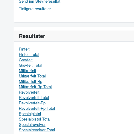
Send inn Stevneresultat
Tidligere resultater
Resultater
Finfelt
Finfelt Total
Grovfelt
Grovfelt Total
Militærfelt
Militærfelt Total
Militærfelt-Rp
Militærfelt-Rp Total
Revolverfelt
Revolverfelt Total
Revolverfelt-Rp
Revolverfelt-Rp Total
Spesialpistol
Spesialpistol Total
Spesialrevolver
Spesialrevolver Total