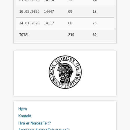
21.02.2026
14118
73
24
16.05.2026
14447
69
13
24.01.2026
14117
68
25
TOTAL
210
62
Hjem
Kontakt
Hva er NorgesFelt?
Arrangere NorgesFelt stevne?