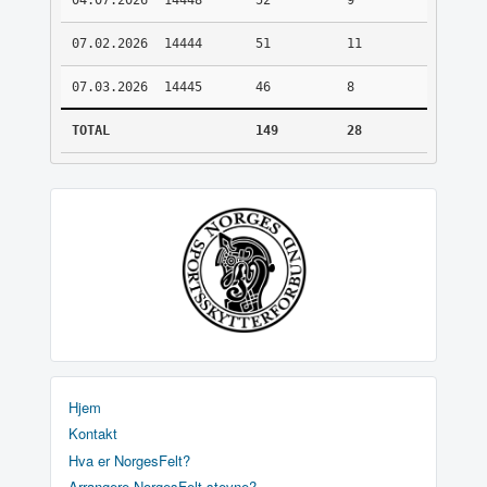
04.07.2026
14448
52
9
07.02.2026
14444
51
11
07.03.2026
14445
46
8
TOTAL
149
28
Hjem
Kontakt
Hva er NorgesFelt?
Arrangere NorgesFelt stevne?