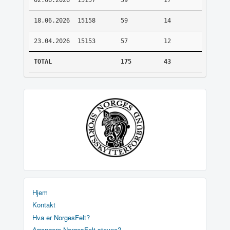
02.06.2026
15157
59
17
18.06.2026
15158
59
14
23.04.2026
15153
57
12
TOTAL
175
43
Hjem
Kontakt
Hva er NorgesFelt?
Arrangere NorgesFelt stevne?