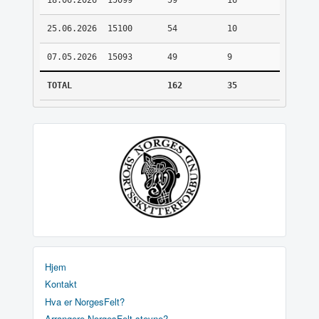
18.06.2026
15099
59
16
25.06.2026
15100
54
10
07.05.2026
15093
49
9
TOTAL
162
35
Hjem
Kontakt
Hva er NorgesFelt?
Arrangere NorgesFelt stevne?