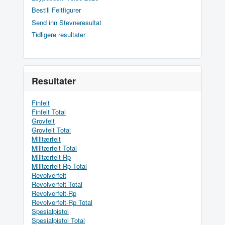
Bestill Feltfigurer
Send inn Stevneresultat
Tidligere resultater
Resultater
Finfelt
Finfelt Total
Grovfelt
Grovfelt Total
Militærfelt
Militærfelt Total
Militærfelt-Rp
Militærfelt-Rp Total
Revolverfelt
Revolverfelt Total
Revolverfelt-Rp
Revolverfelt-Rp Total
Spesialpistol
Spesialpistol Total