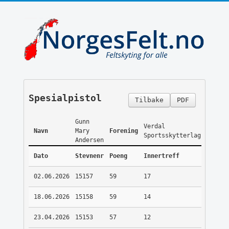
Spesialpistol
Tilbake
PDF
Gunn
Verdal
Navn
Mary
Forening
Sportsskytterlag
Andersen
Dato
Stevnenr
Poeng
Innertreff
02.06.2026
15157
59
17
18.06.2026
15158
59
14
23.04.2026
15153
57
12