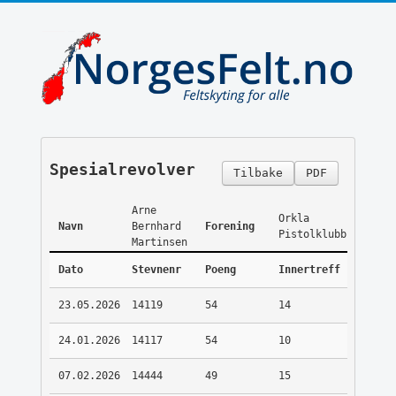
Spesialrevolver
Tilbake
PDF
Arne
Orkla
Navn
Bernhard
Forening
Pistolklubb
Martinsen
Dato
Stevnenr
Poeng
Innertreff
23.05.2026
14119
54
14
24.01.2026
14117
54
10
07.02.2026
14444
49
15