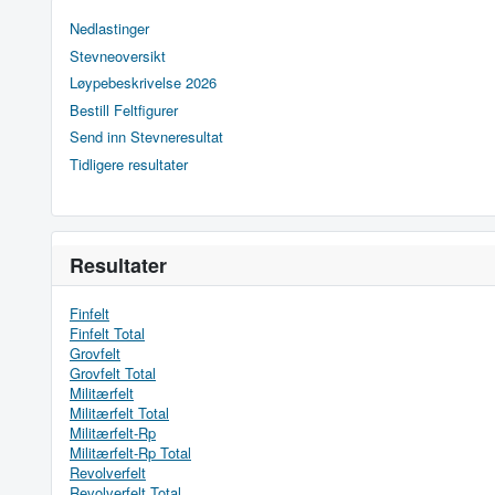
Nedlastinger
Stevneoversikt
Løypebeskrivelse 2026
Bestill Feltfigurer
Send inn Stevneresultat
Tidligere resultater
Resultater
Finfelt
Finfelt Total
Grovfelt
Grovfelt Total
Militærfelt
Militærfelt Total
Militærfelt-Rp
Militærfelt-Rp Total
Revolverfelt
Revolverfelt Total