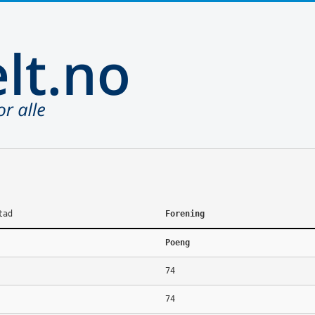
tad
Forening
Poeng
74
74