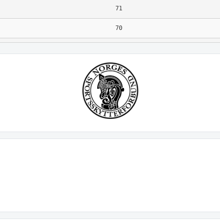
71
70