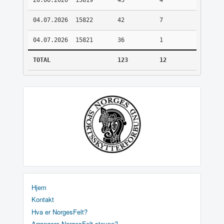
20.06.2026
15819
45
4
04.07.2026
15822
42
7
04.07.2026
15821
36
1
TOTAL
123
12
Hjem
Kontakt
Hva er NorgesFelt?
Arrangere NorgesFelt stevne?