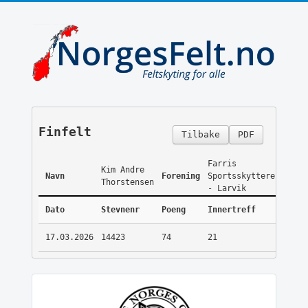
Finfelt
Tilbake
PDF
Farris
Kim Andre
Navn
Forening
Sportsskyttere
Thorstensen
- Larvik
Dato
Stevnenr
Poeng
Innertreff
17.03.2026
14423
74
21