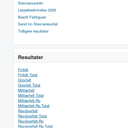
Stevneoversikt
Løypebeskrivelse 2026
Bestill Feltfigurer
Send inn Stevneresultat
Tidligere resultater
Resultater
Finfelt
Finfelt Total
Grovfelt
Grovfelt Total
Militærfelt
Militærfelt Total
Militærfelt-Rp
Militærfelt-Rp Total
Revolverfelt
Revolverfelt Total
Revolverfelt-Rp
Revolverfelt-Rp Total