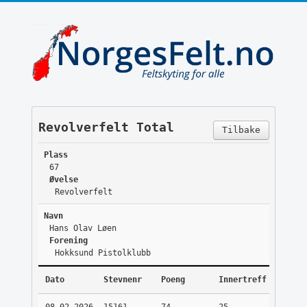
Revolverfelt Total
Tilbake
Plass
67
Øvelse
Revolverfelt
Navn
Hans Olav Løen
Forening
Hokksund Pistolklubb
Dato
Stevnenr
Poeng
Innertreff