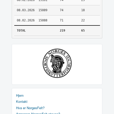
08.02.2026
15161
74
25
08.03.2026
15089
74
18
08.02.2026
15088
71
22
TOTAL
219
65
Hjem
Kontakt
Hva er NorgesFelt?
Arrangere NorgesFelt stevne?