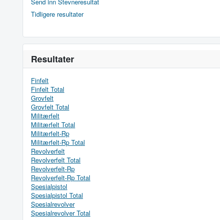
Send inn Stevneresultat
Tidligere resultater
Resultater
Finfelt
Finfelt Total
Grovfelt
Grovfelt Total
Militærfelt
Militærfelt Total
Militærfelt-Rp
Militærfelt-Rp Total
Revolverfelt
Revolverfelt Total
Revolverfelt-Rp
Revolverfelt-Rp Total
Spesialpistol
Spesialpistol Total
Spesialrevolver
Spesialrevolver Total