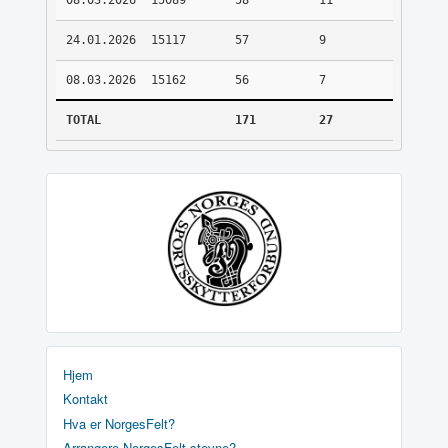
08.03.2026
15089
58
11
24.01.2026
15117
57
9
08.03.2026
15162
56
7
TOTAL
171
27
Hjem
Kontakt
Hva er NorgesFelt?
Arrangere NorgesFelt stevne?