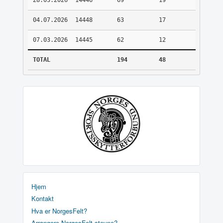
28.03.2026
14446
69
19
04.07.2026
14448
63
17
07.03.2026
14445
62
12
TOTAL
194
48
Hjem
Kontakt
Hva er NorgesFelt?
Arrangere NorgesFelt stevne?