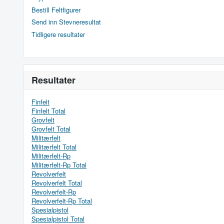
Bestill Feltfigurer
Send inn Stevneresultat
Tidligere resultater
Resultater
Finfelt
Finfelt Total
Grovfelt
Grovfelt Total
Militærfelt
Militærfelt Total
Militærfelt-Rp
Militærfelt-Rp Total
Revolverfelt
Revolverfelt Total
Revolverfelt-Rp
Revolverfelt-Rp Total
Spesialpistol
Spesialpistol Total