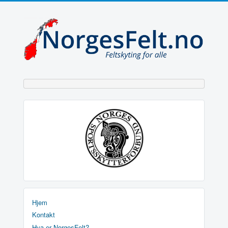
Hjem
Kontakt
Hva er NorgesFelt?