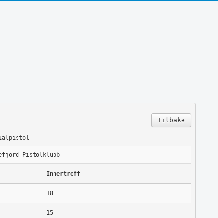
Tilbake
ialpistol
efjord Pistolklubb
Innertreff
18
15