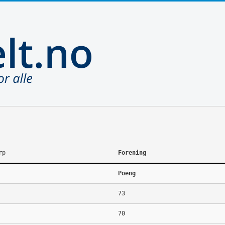
rp
Forening
Poeng
73
70