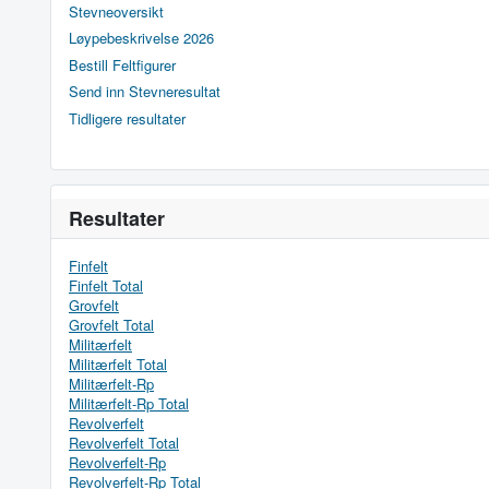
Stevneoversikt
Løypebeskrivelse 2026
Bestill Feltfigurer
Send inn Stevneresultat
Tidligere resultater
Resultater
Finfelt
Finfelt Total
Grovfelt
Grovfelt Total
Militærfelt
Militærfelt Total
Militærfelt-Rp
Militærfelt-Rp Total
Revolverfelt
Revolverfelt Total
Revolverfelt-Rp
Revolverfelt-Rp Total