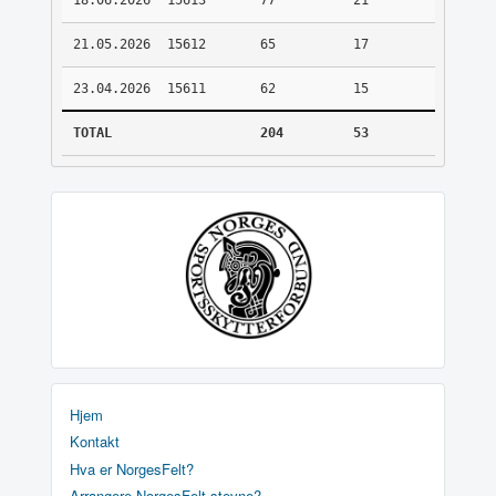
18.06.2026
15613
77
21
21.05.2026
15612
65
17
23.04.2026
15611
62
15
TOTAL
204
53
Hjem
Kontakt
Hva er NorgesFelt?
Arrangere NorgesFelt stevne?