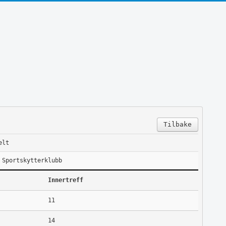
Tilbake
elt
 Sportskytterklubb
Innertreff
11
14