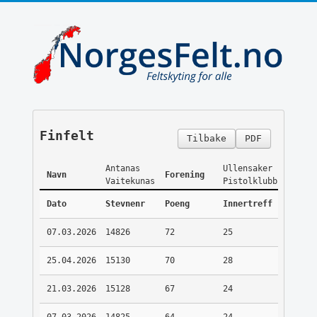
Finfelt
Tilbake
PDF
Antanas
Ullensaker
Navn
Forening
Vaitekunas
Pistolklubb
Dato
Stevnenr
Poeng
Innertreff
07.03.2026
14826
72
25
25.04.2026
15130
70
28
21.03.2026
15128
67
24