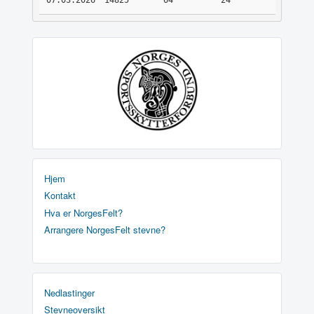
07.03.2026
14825
64
24
Hjem
Kontakt
Hva er NorgesFelt?
Arrangere NorgesFelt stevne?
Nedlastinger
Stevneoversikt