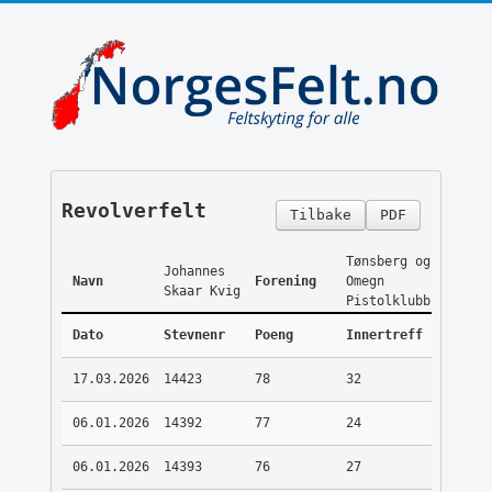
Revolverfelt
Tilbake
PDF
Tønsberg og
Johannes
Navn
Forening
Omegn
Skaar Kvig
Pistolklubb
Dato
Stevnenr
Poeng
Innertreff
17.03.2026
14423
78
32
06.01.2026
14392
77
24
06.01.2026
14393
76
27