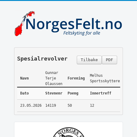
Spesialrevolver
Tilbake
PDF
Gunnar
Melhus
Navn
Terje
Forening
Sportsskyttere
Olaussen
Dato
Stevnenr
Poeng
Innertreff
23.05.2026
14119
50
12