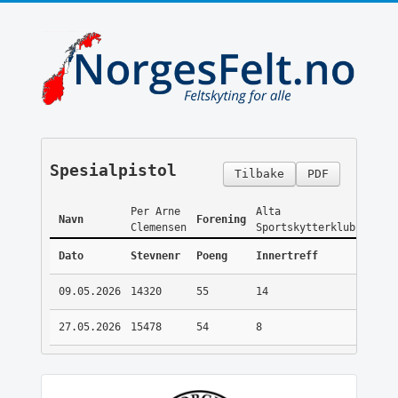
Spesialpistol
Tilbake
PDF
Per Arne
Alta
Navn
Forening
Clemensen
Sportskytterklubb
Dato
Stevnenr
Poeng
Innertreff
09.05.2026
14320
55
14
27.05.2026
15478
54
8