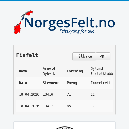
Finfelt
Tilbake
PDF
Arnold
Gyland
Navn
Forening
Dybvik
Pistolklubb
Dato
Stevnenr
Poeng
Innertreff
18.04.2026
13416
71
22
18.04.2026
13417
65
17