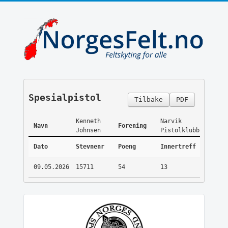
Spesialpistol
Tilbake
PDF
Kenneth
Narvik
Navn
Forening
Johnsen
Pistolklubb
Dato
Stevnenr
Poeng
Innertreff
09.05.2026
15711
54
13