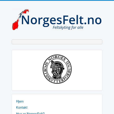
Hjem
Kontakt
Hva er NorgesFelt?