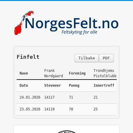
Finfelt
Tilbake
PDF
Frank
Trondhjems
Navn
Forening
Nordgaard
Pistolklubb
Dato
Stevnenr
Poeng
Innertreff
24.01.2026
14117
71
21
23.05.2026
14119
70
25