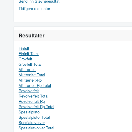
Send inn Stevneresultat
Tidligere resultater
Resultater
Finfelt
Finfelt Total
Grovfelt
Grovfelt Total
Militærfelt
Militærfelt Total
Militærfelt-Rp
Militærfelt-Rp Total
Revolverfelt
Revolverfelt Total
Revolverfelt-Rp
Revolverfelt-Rp Total
Spesialpistol
Spesialpistol Total
Spesialrevolver
Spesialrevolver Total