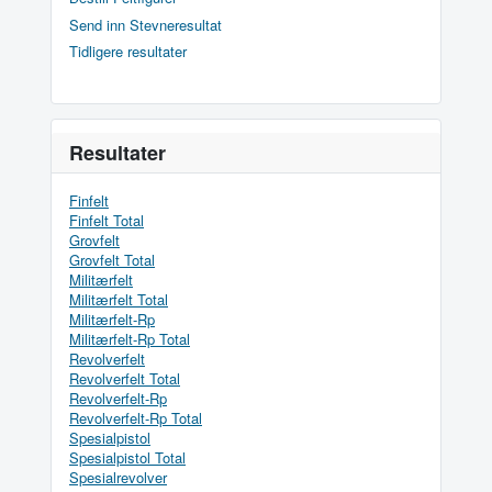
Send inn Stevneresultat
Tidligere resultater
Resultater
Finfelt
Finfelt Total
Grovfelt
Grovfelt Total
Militærfelt
Militærfelt Total
Militærfelt-Rp
Militærfelt-Rp Total
Revolverfelt
Revolverfelt Total
Revolverfelt-Rp
Revolverfelt-Rp Total
Spesialpistol
Spesialpistol Total
Spesialrevolver