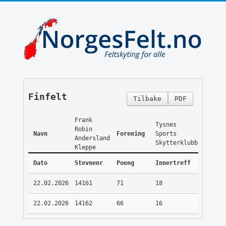
Finfelt
Tilbake
PDF
Frank
Tysnes
Robin
Navn
Forening
Sports
Andersland
Skytterklubb
Kleppe
Dato
Stevnenr
Poeng
Innertreff
22.02.2026
14161
71
18
22.02.2026
14162
66
16