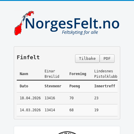
Finfelt
Tilbake
PDF
Einar
Lindesnes
Navn
Forening
Breilid
Pistolklubb
Dato
Stevnenr
Poeng
Innertreff
18.04.2026
13416
70
23
14.03.2026
13414
68
19